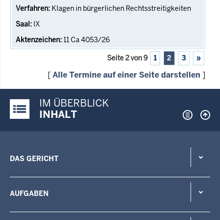
Klagen in bürgerlichen Rechtsstreitigkeiten
IX
11 Ca 4053/26
Seite 2 von 9
1
2
3
»
[
Alle Termine auf einer Seite darstellen
]
IM ÜBERBLICK
Justiz-Portal im Überblick:
INHALT
DAS GERICHT
AUFGABEN