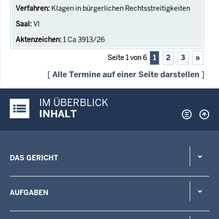
Klagen in bürgerlichen Rechtsstreitigkeiten
VI
1 Ca 3913/26
Seite 1 von 6
1
2
3
»
[
Alle Termine auf einer Seite darstellen
]
IM ÜBERBLICK
Justiz-Portal im Überblick:
INHALT
DAS GERICHT
AUFGABEN